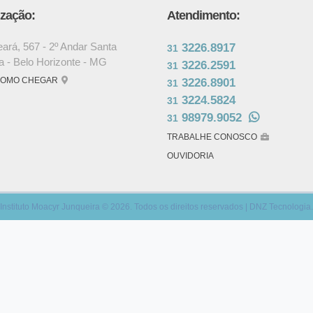
ização:
Atendimento:
ará, 567 - 2º Andar Santa
3226.8917
31
ia - Belo Horizonte - MG
3226.2591
31
COMO CHEGAR
3226.8901
31
3224.5824
31
98979.9052
31
TRABALHE CONOSCO
OUVIDORIA
Instituto Moacyr Junqueira © 2026. Todos os direitos reservados | DNZ Tecnologia.