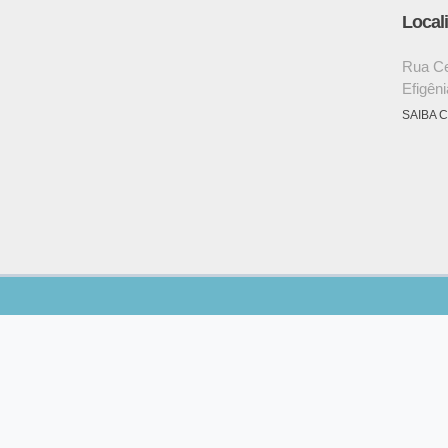
Local
Rua Ce
Efigên
SAIBA 