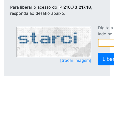
Para liberar o acesso
do IP
216.73.217.18
,
responda ao desafio abaixo.
Digite 
lado no
[trocar imagem]